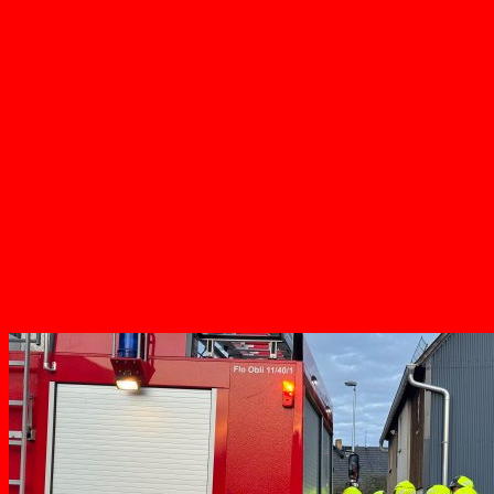
Einsätze
Jugend Fw
Dienstplan
Ionos Webmail
Login
Verein
Unser Verein
Spenden
Service
Dokumente
Kontakt